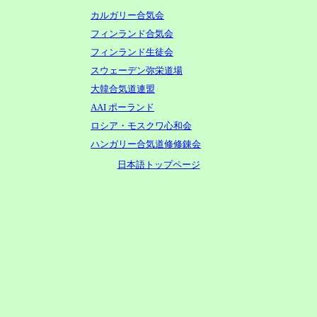
カルガリー合気会
フィンランド合気会
フィンランド生徒会
スウェーデン弥栄道場
大韓合気道連盟
AAI ポーランド
ロシア・モスクワ心和会
ハンガリー合気道修修錬会
日本語トップページ