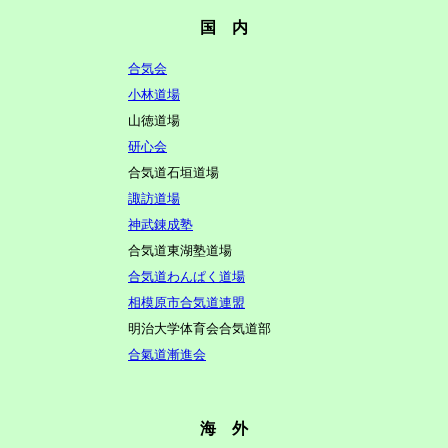
国 内
合気会
小林道場
山徳道場
研心会
合気道石垣道場
諏訪道場
神武錬成塾
合気道東湖塾道場
合気道わんぱく道場
相模原市合気道連盟
明治大学体育会合気道部
合氣道漸進会
海 外